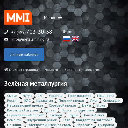
Меню
703-30-38
Язык:
+7 (499)
info@metalsmining.ru
Личный кабинет
Главная страница
Новости
Зелёная металлургия
Зелёная металлургия
Сырье
Чугун
СНГ
Украина
Производство
Мощности
Россия
ЖРС
Казахстан
Плоский прокат
Лист
Спецстали
Нержавеющий прокат
Сортовой прокат
Цены
Уголь
Коксующийся уголь
Прокат
Прокат с покрытием
Оцинкованный прокат
Экспорт
Трубы
Толстый лист
Ремонты
Внутренний рынок
Сляб
Квадратная заготовка
Пошлины
Электротехническая сталь
Евросоюз
Г/к прокат