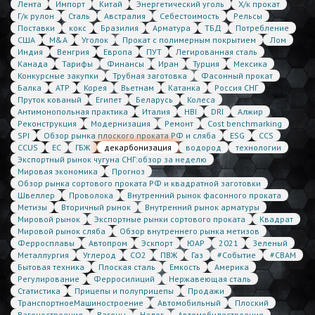
Лента
Импорт
Китай
Энергетический уголь
Х/к прокат
Г/к рулон
Сталь
Австралия
Себестоимость
Рельсы
Поставки
кокс
Бразилия
Арматура
ТБД
Потребление
США
M&A
Уголок
Прокат с полимерным покрытием
Лом
Индия
Венгрия
Европа
ПУТ
Легированная сталь
Канада
Тарифы
Финансы
Иран
Турция
Мексика
Конкурсные закупки
Трубная заготовка
Фасонный прокат
Балка
АТР
Корея
Вьетнам
Катанка
Россия СНГ
Пруток кованый
Египет
Беларусь
Колеса
Антимонопольная практика
Италия
HBI
DRI
Алжир
Реконструкция
Модернизация
Ремонт
Cost benchmarking
SPI
Обзор рынка плоского проката РФ и сляба
ESG
CCS
CCUS
ЕС
ГБЖ
декарбонизация
водород
технологии
Экспортный рынок чугуна СНГ:обзор за неделю
Мировая экономика
Прогноз
Обзор рынка сортового проката РФ и квадратной заготовки
Швеллер
Проволока
Внутренний рынок фасонного проката
Метизы
Вторичный рынок
Внутренний рынок арматуры
Мировой рынок
Экспортные рынки сортового проката
Квадрат
Мировой рынок сляба
Обзор внутреннего рынка метизов
Ферросплавы
Автопром
Эскпорт
ЮАР
2021
Зеленый
Металлургия
Углерод
CO2
ПВЖ
Газ
#Событие
#CBAM
Бытовая техника
Плоская сталь
Емкость
Америка
Регулирование
Ферросилиций
Нержавеющая сталь
Статистика
Прицепы и полуприцепы
Продажи
ТранспортноеМашиностроение
Автомобильный
Плоский
Вагоностроение
Вагоны
Налог
Автомобилестроение