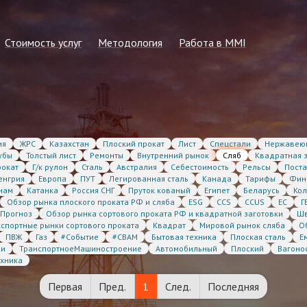
Стоимость услуг
Методология
Работа в MMI
ллургия
Прайс-лист на 2026 г.
Общие принципы
Информация для студентов
сти
Запрос на расчёт консалтинга или
Методика формирования
Подать резюме
спецотчёта по рынку
регулярных показателей
Вакансии в MMI
Стоимость статсервисов
ия
ЖРС
Казахстан
Плоский прокат
Лист
Спецстали
Нержавею
убы
Толстый лист
Ремонты
Внутренний рынок
Сляб
Квадратная 
Стоимость регулярной подписки
рокат
Г/к рулон
Сталь
Австралия
Себестоимость
Рельсы
Пост
енгрия
Европа
ПУТ
Легированная сталь
Канада
Тарифы
Фин
нам
Катанка
Россия СНГ
Пруток кованый
Египет
Беларусь
Кол
Обзор рынка плоского проката РФ и сляба
ESG
CCS
CCUS
ЕС
Г
Прогноз
Обзор рынка сортового проката РФ и квадратной заготовки
Ш
кспортные рынки сортового проката
Квадрат
Мировой рынок сляба
О
ПВЖ
Газ
#Событие
#CBAM
Бытовая техника
Плоская сталь
Е
жи
ТранспортноеМашиностроение
Автомобильный
Плоский
Вагоно
ехника
Первая
Пред.
1
След.
Последняя