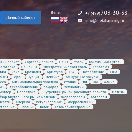
703-30-38
Язык:
+7 (499)
Личный кабинет
info@metalsmining.ru
щий прокат
Сортовой прокат
Цены
Уголь
Коксующийся уголь
заготовка
Пошлины
Электротехническая сталь
Евросоюз
авки
кокс
Бразилия
Арматура
ТБД
Потребление
США
ансы
Иран
Турция
Мексика
Конкурсные закупки
еса
Антимонопольная практика
Италия
HBI
DRI
Алжир
БЖ
декарбонизация
водород
технологии
веллер
Проволока
Внутренний рынок фасонного проката
Метизы
бзор внутреннего рынка метизов
Ферросплавы
Автопром
мкость
Америка
Регулирование
Ферросилиций
строение
Вагоны
Налог
Автомобилестроение