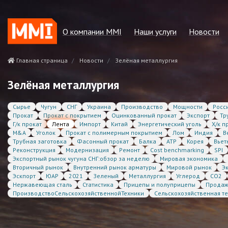
О компании MMI
Наши услуги
Новости
Наша миссия
Регулярные отчёты
Зелёная мета
Главная страница
Новости
Зелёная металлургия
Наши преимущества
Консалтинговые услуги
Другие ново
Зелёная металлургия
Наша команда
Котировки MMI
Сырье
Чугун
СНГ
Украина
Производство
Мощности
Росс
Политики и положения
Статсервисы
Прокат
Прокат с покрытием
Оцинкованный прокат
Экспорт
Тр
Г/к прокат
Лента
Импорт
Китай
Энергетический уголь
Х/к п
Наши партнёры и клиенты
Cost benchmarking
M&A
Уголок
Прокат с полимерным покрытием
Лом
Индия
В
Трубная заготовка
Фасонный прокат
Балка
АТР
Корея
Вьет
Контактная информация
MMI. Новости рынка
Реконструкция
Модернизация
Ремонт
Cost benchmarking
SPI
Экспортный рынок чугуна СНГ:обзор за неделю
Мировая экономика
Аналитика
Вторичный рынок
Внутренний рынок арматуры
Мировой рынок
Э
Эскпорт
ЮАР
2021
Зеленый
Металлургия
Углерод
CO2
Нержавеющая сталь
Статистика
Прицепы и полуприцепы
Прода
ПроизводствоСельскохозяйственнойТехники
Сельскохозяйственная т