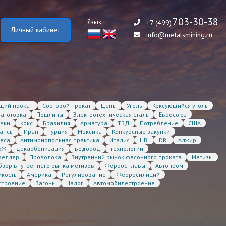
703-30-38
Язык:
+7 (499)
Личный кабинет
info@metalsmining.ru
щий прокат
Сортовой прокат
Цены
Уголь
Коксующийся уголь
заготовка
Пошлины
Электротехническая сталь
Евросоюз
авки
кокс
Бразилия
Арматура
ТБД
Потребление
США
ансы
Иран
Турция
Мексика
Конкурсные закупки
еса
Антимонопольная практика
Италия
HBI
DRI
Алжир
БЖ
декарбонизация
водород
технологии
веллер
Проволока
Внутренний рынок фасонного проката
Метизы
бзор внутреннего рынка метизов
Ферросплавы
Автопром
мкость
Америка
Регулирование
Ферросилиций
строение
Вагоны
Налог
Автомобилестроение