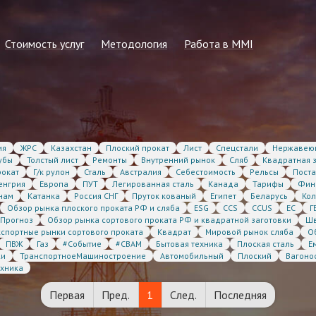
Стоимость услуг
Методология
Работа в MMI
ллургия
Прайс-лист на 2026 г.
Общие принципы
Информация для студентов
сти
Запрос на расчёт консалтинга или
Методика формирования
Подать резюме
спецотчёта по рынку
регулярных показателей
Вакансии в MMI
Стоимость статсервисов
ия
ЖРС
Казахстан
Плоский прокат
Лист
Спецстали
Нержавею
убы
Толстый лист
Ремонты
Внутренний рынок
Сляб
Квадратная 
Стоимость регулярной подписки
рокат
Г/к рулон
Сталь
Австралия
Себестоимость
Рельсы
Пост
енгрия
Европа
ПУТ
Легированная сталь
Канада
Тарифы
Фин
нам
Катанка
Россия СНГ
Пруток кованый
Египет
Беларусь
Кол
Обзор рынка плоского проката РФ и сляба
ESG
CCS
CCUS
ЕС
Г
Прогноз
Обзор рынка сортового проката РФ и квадратной заготовки
Ш
кспортные рынки сортового проката
Квадрат
Мировой рынок сляба
О
ПВЖ
Газ
#Событие
#CBAM
Бытовая техника
Плоская сталь
Е
жи
ТранспортноеМашиностроение
Автомобильный
Плоский
Вагоно
ехника
Первая
Пред.
1
След.
Последняя