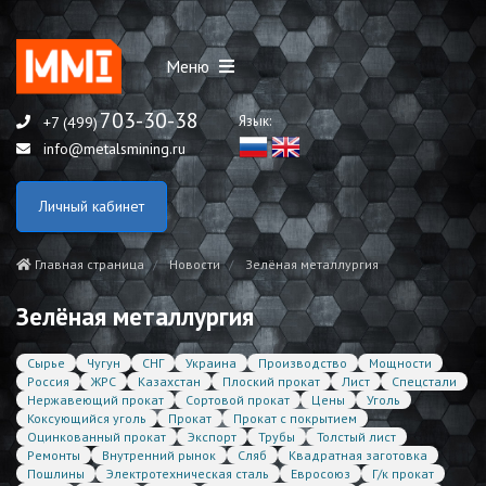
Меню
703-30-38
Язык:
+7 (499)
info@metalsmining.ru
Личный кабинет
Главная страница
Новости
Зелёная металлургия
Зелёная металлургия
Сырье
Чугун
СНГ
Украина
Производство
Мощности
Россия
ЖРС
Казахстан
Плоский прокат
Лист
Спецстали
Нержавеющий прокат
Сортовой прокат
Цены
Уголь
Коксующийся уголь
Прокат
Прокат с покрытием
Оцинкованный прокат
Экспорт
Трубы
Толстый лист
Ремонты
Внутренний рынок
Сляб
Квадратная заготовка
Пошлины
Электротехническая сталь
Евросоюз
Г/к прокат