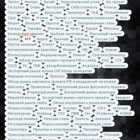
Лента
Импорт
Китай
Энергетический уголь
Х/к прокат
Г/к рулон
Сталь
Австралия
Себестоимость
Рельсы
Поставки
кокс
Бразилия
Арматура
ТБД
Потребление
США
M&A
Уголок
Прокат с полимерным покрытием
Лом
Индия
Венгрия
Европа
ПУТ
Легированная сталь
Канада
Тарифы
Финансы
Иран
Турция
Мексика
Конкурсные закупки
Трубная заготовка
Фасонный прокат
Балка
АТР
Корея
Вьетнам
Катанка
Россия СНГ
Пруток кованый
Египет
Беларусь
Колеса
Антимонопольная практика
Италия
HBI
DRI
Алжир
Реконструкция
Модернизация
Ремонт
Cost benchmarking
SPI
Обзор рынка плоского проката РФ и сляба
ESG
CCS
CCUS
ЕС
ГБЖ
декарбонизация
водород
технологии
Экспортный рынок чугуна СНГ:обзор за неделю
Мировая экономика
Прогноз
Обзор рынка сортового проката РФ и квадратной заготовки
Швеллер
Проволока
Внутренний рынок фасонного проката
Метизы
Вторичный рынок
Внутренний рынок арматуры
Мировой рынок
Экспортные рынки сортового проката
Квадрат
Мировой рынок сляба
Обзор внутреннего рынка метизов
Ферросплавы
Автопром
Эскпорт
ЮАР
2021
Зеленый
Металлургия
Углерод
CO2
ПВЖ
Газ
#Событие
#CBAM
Бытовая техника
Плоская сталь
Емкость
Америка
Регулирование
Ферросилиций
Нержавеющая сталь
Статистика
Прицепы и полуприцепы
Продажи
ТранспортноеМашиностроение
Автомобильный
Плоский
Вагоностроение
Вагоны
Налог
Автомобилестроение