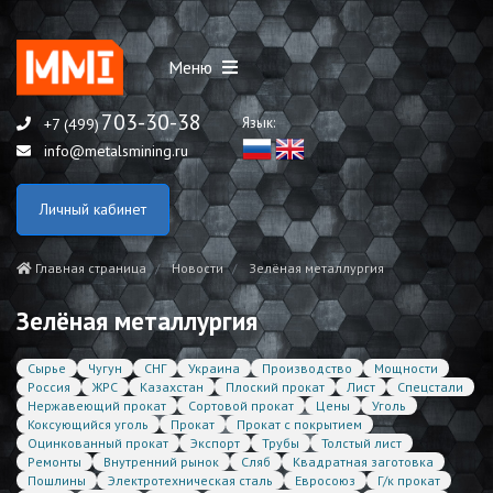
Меню
703-30-38
Язык:
+7 (499)
info@metalsmining.ru
Личный кабинет
Главная страница
Новости
Зелёная металлургия
Зелёная металлургия
Сырье
Чугун
СНГ
Украина
Производство
Мощности
Россия
ЖРС
Казахстан
Плоский прокат
Лист
Спецстали
Нержавеющий прокат
Сортовой прокат
Цены
Уголь
Коксующийся уголь
Прокат
Прокат с покрытием
Оцинкованный прокат
Экспорт
Трубы
Толстый лист
Ремонты
Внутренний рынок
Сляб
Квадратная заготовка
Пошлины
Электротехническая сталь
Евросоюз
Г/к прокат