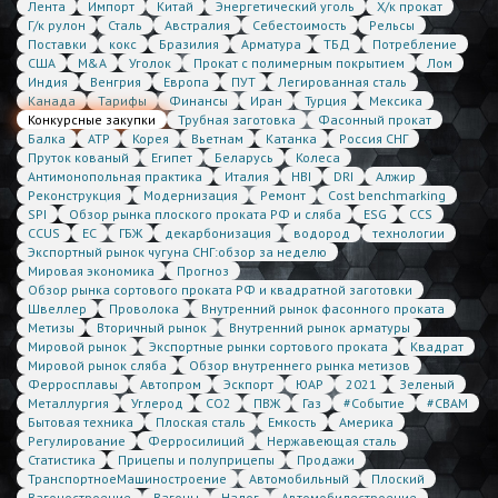
Лента
Импорт
Китай
Энергетический уголь
Х/к прокат
Г/к рулон
Сталь
Австралия
Себестоимость
Рельсы
Поставки
кокс
Бразилия
Арматура
ТБД
Потребление
США
M&A
Уголок
Прокат с полимерным покрытием
Лом
Индия
Венгрия
Европа
ПУТ
Легированная сталь
Канада
Тарифы
Финансы
Иран
Турция
Мексика
Конкурсные закупки
Трубная заготовка
Фасонный прокат
Балка
АТР
Корея
Вьетнам
Катанка
Россия СНГ
Пруток кованый
Египет
Беларусь
Колеса
Антимонопольная практика
Италия
HBI
DRI
Алжир
Реконструкция
Модернизация
Ремонт
Cost benchmarking
SPI
Обзор рынка плоского проката РФ и сляба
ESG
CCS
CCUS
ЕС
ГБЖ
декарбонизация
водород
технологии
Экспортный рынок чугуна СНГ:обзор за неделю
Мировая экономика
Прогноз
Обзор рынка сортового проката РФ и квадратной заготовки
Швеллер
Проволока
Внутренний рынок фасонного проката
Метизы
Вторичный рынок
Внутренний рынок арматуры
Мировой рынок
Экспортные рынки сортового проката
Квадрат
Мировой рынок сляба
Обзор внутреннего рынка метизов
Ферросплавы
Автопром
Эскпорт
ЮАР
2021
Зеленый
Металлургия
Углерод
CO2
ПВЖ
Газ
#Событие
#CBAM
Бытовая техника
Плоская сталь
Емкость
Америка
Регулирование
Ферросилиций
Нержавеющая сталь
Статистика
Прицепы и полуприцепы
Продажи
ТранспортноеМашиностроение
Автомобильный
Плоский
Вагоностроение
Вагоны
Налог
Автомобилестроение