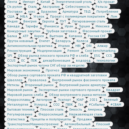
Лента
Импорт
Китай
Энергетический уголь
Х/к прокат
Г/к рулон
Сталь
Австралия
Себестоимость
Рельсы
Поставки
кокс
Бразилия
Арматура
ТБД
Потребление
США
M&A
Уголок
Прокат с полимерным покрытием
Лом
Индия
Венгрия
Европа
ПУТ
Легированная сталь
Канада
Тарифы
Финансы
Иран
Турция
Мексика
Конкурсные закупки
Трубная заготовка
Фасонный прокат
Балка
АТР
Корея
Вьетнам
Катанка
Россия СНГ
Пруток кованый
Египет
Беларусь
Колеса
Антимонопольная практика
Италия
HBI
DRI
Алжир
Реконструкция
Модернизация
Ремонт
Cost benchmarking
SPI
Обзор рынка плоского проката РФ и сляба
ESG
CCS
CCUS
ЕС
ГБЖ
декарбонизация
водород
технологии
Экспортный рынок чугуна СНГ:обзор за неделю
Мировая экономика
Прогноз
Обзор рынка сортового проката РФ и квадратной заготовки
Швеллер
Проволока
Внутренний рынок фасонного проката
Метизы
Вторичный рынок
Внутренний рынок арматуры
Мировой рынок
Экспортные рынки сортового проката
Квадрат
Мировой рынок сляба
Обзор внутреннего рынка метизов
Ферросплавы
Автопром
Эскпорт
ЮАР
2021
Зеленый
Металлургия
Углерод
CO2
ПВЖ
Газ
#Событие
#CBAM
Бытовая техника
Плоская сталь
Емкость
Америка
Регулирование
Ферросилиций
Нержавеющая сталь
Статистика
Прицепы и полуприцепы
Продажи
ТранспортноеМашиностроение
Автомобильный
Плоский
Вагоностроение
Вагоны
Налог
Автомобилестроение