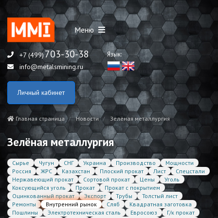
Меню
703-30-38
Язык:
+7 (499)
info@metalsmining.ru
Личный кабинет
Главная страница
Новости
Зелёная металлургия
Зелёная металлургия
Сырье
Чугун
СНГ
Украина
Производство
Мощности
Россия
ЖРС
Казахстан
Плоский прокат
Лист
Спецстали
Нержавеющий прокат
Сортовой прокат
Цены
Уголь
Коксующийся уголь
Прокат
Прокат с покрытием
Оцинкованный прокат
Экспорт
Трубы
Толстый лист
Ремонты
Внутренний рынок
Сляб
Квадратная заготовка
Пошлины
Электротехническая сталь
Евросоюз
Г/к прокат