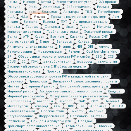
Лента
Импорт
Китай
Энергетический уголь
Х/к прокат
Г/к рулон
Сталь
Австралия
Себестоимость
Рельсы
Поставки
кокс
Бразилия
Арматура
ТБД
Потребление
США
M&A
Уголок
Прокат с полимерным покрытием
Лом
Индия
Венгрия
Европа
ПУТ
Легированная сталь
Канада
Тарифы
Финансы
Иран
Турция
Мексика
Конкурсные закупки
Трубная заготовка
Фасонный прокат
Балка
АТР
Корея
Вьетнам
Катанка
Россия СНГ
Пруток кованый
Египет
Беларусь
Колеса
Антимонопольная практика
Италия
HBI
DRI
Алжир
Реконструкция
Модернизация
Ремонт
Cost benchmarking
SPI
Обзор рынка плоского проката РФ и сляба
ESG
CCS
CCUS
ЕС
ГБЖ
декарбонизация
водород
технологии
Экспортный рынок чугуна СНГ:обзор за неделю
Мировая экономика
Прогноз
Обзор рынка сортового проката РФ и квадратной заготовки
Швеллер
Проволока
Внутренний рынок фасонного проката
Метизы
Вторичный рынок
Внутренний рынок арматуры
Мировой рынок
Экспортные рынки сортового проката
Квадрат
Мировой рынок сляба
Обзор внутреннего рынка метизов
Ферросплавы
Автопром
Эскпорт
ЮАР
2021
Зеленый
Металлургия
Углерод
CO2
ПВЖ
Газ
#Событие
#CBAM
Бытовая техника
Плоская сталь
Емкость
Америка
Регулирование
Ферросилиций
Нержавеющая сталь
Статистика
Прицепы и полуприцепы
Продажи
ТранспортноеМашиностроение
Автомобильный
Плоский
Вагоностроение
Вагоны
Налог
Автомобилестроение