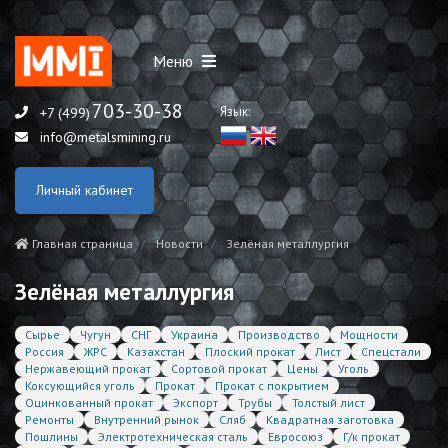
Меню
703-30-38
Язык:
+7 (499)
info@metalsmining.ru
Личный кабинет
Главная страница
Новости
Зелёная металлургия
Зелёная металлургия
Сырье
Чугун
СНГ
Украина
Производство
Мощности
Россия
ЖРС
Казахстан
Плоский прокат
Лист
Спецстали
Нержавеющий прокат
Сортовой прокат
Цены
Уголь
Коксующийся уголь
Прокат
Прокат с покрытием
Оцинкованный прокат
Экспорт
Трубы
Толстый лист
Ремонты
Внутренний рынок
Сляб
Квадратная заготовка
Пошлины
Электротехническая сталь
Евросоюз
Г/к прокат