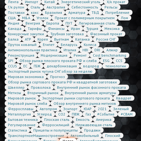
Лента
Импорт
Китай
Энергетический уголь
Х/к прокат
Г/к рулон
Сталь
Австралия
Себестоимость
Рельсы
Поставки
кокс
Бразилия
Арматура
ТБД
Потребление
США
M&A
Уголок
Прокат с полимерным покрытием
Лом
Индия
Венгрия
Европа
ПУТ
Легированная сталь
Канада
Тарифы
Финансы
Иран
Турция
Мексика
Конкурсные закупки
Трубная заготовка
Фасонный прокат
Балка
АТР
Корея
Вьетнам
Катанка
Россия СНГ
Пруток кованый
Египет
Беларусь
Колеса
Антимонопольная практика
Италия
HBI
DRI
Алжир
Реконструкция
Модернизация
Ремонт
Cost benchmarking
SPI
Обзор рынка плоского проката РФ и сляба
ESG
CCS
CCUS
ЕС
ГБЖ
декарбонизация
водород
технологии
Экспортный рынок чугуна СНГ:обзор за неделю
Мировая экономика
Прогноз
Обзор рынка сортового проката РФ и квадратной заготовки
Швеллер
Проволока
Внутренний рынок фасонного проката
Метизы
Вторичный рынок
Внутренний рынок арматуры
Мировой рынок
Экспортные рынки сортового проката
Квадрат
Мировой рынок сляба
Обзор внутреннего рынка метизов
Ферросплавы
Автопром
Эскпорт
ЮАР
2021
Зеленый
Металлургия
Углерод
CO2
ПВЖ
Газ
#Событие
#CBAM
Бытовая техника
Плоская сталь
Емкость
Америка
Регулирование
Ферросилиций
Нержавеющая сталь
Статистика
Прицепы и полуприцепы
Продажи
ТранспортноеМашиностроение
Автомобильный
Плоский
Вагоностроение
Вагоны
Налог
Автомобилестроение