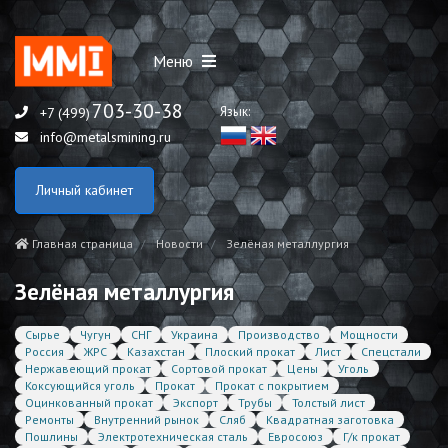
Меню
703-30-38
Язык:
+7 (499)
info@metalsmining.ru
Личный кабинет
Главная страница
Новости
Зелёная металлургия
Зелёная металлургия
Сырье
Чугун
СНГ
Украина
Производство
Мощности
Россия
ЖРС
Казахстан
Плоский прокат
Лист
Спецстали
Нержавеющий прокат
Сортовой прокат
Цены
Уголь
Коксующийся уголь
Прокат
Прокат с покрытием
Оцинкованный прокат
Экспорт
Трубы
Толстый лист
Ремонты
Внутренний рынок
Сляб
Квадратная заготовка
Пошлины
Электротехническая сталь
Евросоюз
Г/к прокат