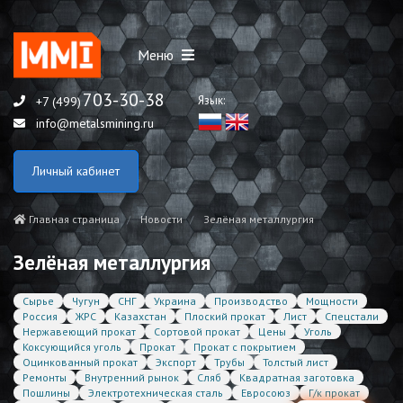
Меню
703-30-38
Язык:
+7 (499)
info@metalsmining.ru
Личный кабинет
Главная страница
Новости
Зелёная металлургия
Зелёная металлургия
Сырье
Чугун
СНГ
Украина
Производство
Мощности
Россия
ЖРС
Казахстан
Плоский прокат
Лист
Спецстали
Нержавеющий прокат
Сортовой прокат
Цены
Уголь
Коксующийся уголь
Прокат
Прокат с покрытием
Оцинкованный прокат
Экспорт
Трубы
Толстый лист
Ремонты
Внутренний рынок
Сляб
Квадратная заготовка
Пошлины
Электротехническая сталь
Евросоюз
Г/к прокат