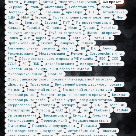
Лента
Импорт
Китай
Энергетический уголь
Х/к прокат
Г/к рулон
Сталь
Австралия
Себестоимость
Рельсы
Поставки
кокс
Бразилия
Арматура
ТБД
Потребление
США
M&A
Уголок
Прокат с полимерным покрытием
Лом
Индия
Венгрия
Европа
ПУТ
Легированная сталь
Канада
Тарифы
Финансы
Иран
Турция
Мексика
Конкурсные закупки
Трубная заготовка
Фасонный прокат
Балка
АТР
Корея
Вьетнам
Катанка
Россия СНГ
Пруток кованый
Египет
Беларусь
Колеса
Антимонопольная практика
Италия
HBI
DRI
Алжир
Реконструкция
Модернизация
Ремонт
Cost benchmarking
SPI
Обзор рынка плоского проката РФ и сляба
ESG
CCS
CCUS
ЕС
ГБЖ
декарбонизация
водород
технологии
Экспортный рынок чугуна СНГ:обзор за неделю
Мировая экономика
Прогноз
Обзор рынка сортового проката РФ и квадратной заготовки
Швеллер
Проволока
Внутренний рынок фасонного проката
Метизы
Вторичный рынок
Внутренний рынок арматуры
Мировой рынок
Экспортные рынки сортового проката
Квадрат
Мировой рынок сляба
Обзор внутреннего рынка метизов
Ферросплавы
Автопром
Эскпорт
ЮАР
2021
Зеленый
Металлургия
Углерод
CO2
ПВЖ
Газ
#Событие
#CBAM
Бытовая техника
Плоская сталь
Емкость
Америка
Регулирование
Ферросилиций
Нержавеющая сталь
Статистика
Прицепы и полуприцепы
Продажи
ТранспортноеМашиностроение
Автомобильный
Плоский
Вагоностроение
Вагоны
Налог
Автомобилестроение