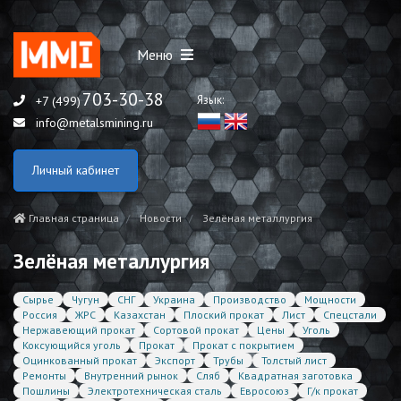
Меню
703-30-38
Язык:
+7 (499)
info@metalsmining.ru
Личный кабинет
Главная страница
Новости
Зелёная металлургия
Зелёная металлургия
Сырье
Чугун
СНГ
Украина
Производство
Мощности
Россия
ЖРС
Казахстан
Плоский прокат
Лист
Спецстали
Нержавеющий прокат
Сортовой прокат
Цены
Уголь
Коксующийся уголь
Прокат
Прокат с покрытием
Оцинкованный прокат
Экспорт
Трубы
Толстый лист
Ремонты
Внутренний рынок
Сляб
Квадратная заготовка
Пошлины
Электротехническая сталь
Евросоюз
Г/к прокат