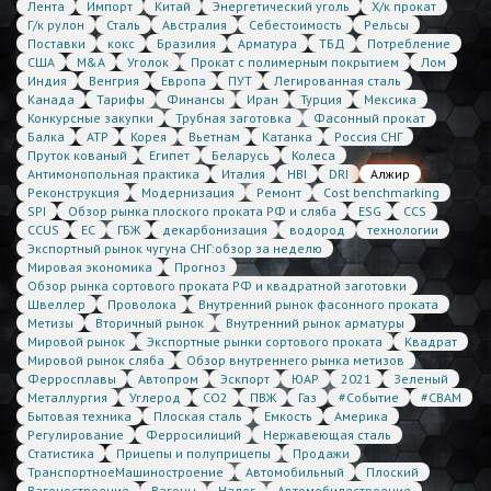
Лента
Импорт
Китай
Энергетический уголь
Х/к прокат
Г/к рулон
Сталь
Австралия
Себестоимость
Рельсы
Поставки
кокс
Бразилия
Арматура
ТБД
Потребление
США
M&A
Уголок
Прокат с полимерным покрытием
Лом
Индия
Венгрия
Европа
ПУТ
Легированная сталь
Канада
Тарифы
Финансы
Иран
Турция
Мексика
Конкурсные закупки
Трубная заготовка
Фасонный прокат
Балка
АТР
Корея
Вьетнам
Катанка
Россия СНГ
Пруток кованый
Египет
Беларусь
Колеса
Антимонопольная практика
Италия
HBI
DRI
Алжир
Реконструкция
Модернизация
Ремонт
Cost benchmarking
SPI
Обзор рынка плоского проката РФ и сляба
ESG
CCS
CCUS
ЕС
ГБЖ
декарбонизация
водород
технологии
Экспортный рынок чугуна СНГ:обзор за неделю
Мировая экономика
Прогноз
Обзор рынка сортового проката РФ и квадратной заготовки
Швеллер
Проволока
Внутренний рынок фасонного проката
Метизы
Вторичный рынок
Внутренний рынок арматуры
Мировой рынок
Экспортные рынки сортового проката
Квадрат
Мировой рынок сляба
Обзор внутреннего рынка метизов
Ферросплавы
Автопром
Эскпорт
ЮАР
2021
Зеленый
Металлургия
Углерод
CO2
ПВЖ
Газ
#Событие
#CBAM
Бытовая техника
Плоская сталь
Емкость
Америка
Регулирование
Ферросилиций
Нержавеющая сталь
Статистика
Прицепы и полуприцепы
Продажи
ТранспортноеМашиностроение
Автомобильный
Плоский
Вагоностроение
Вагоны
Налог
Автомобилестроение