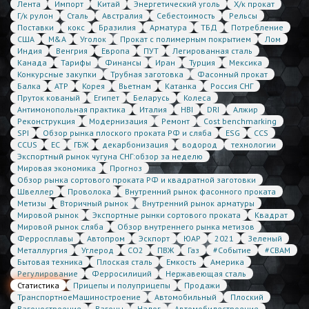
Лента
Импорт
Китай
Энергетический уголь
Х/к прокат
Г/к рулон
Сталь
Австралия
Себестоимость
Рельсы
Поставки
кокс
Бразилия
Арматура
ТБД
Потребление
США
M&A
Уголок
Прокат с полимерным покрытием
Лом
Индия
Венгрия
Европа
ПУТ
Легированная сталь
Канада
Тарифы
Финансы
Иран
Турция
Мексика
Конкурсные закупки
Трубная заготовка
Фасонный прокат
Балка
АТР
Корея
Вьетнам
Катанка
Россия СНГ
Пруток кованый
Египет
Беларусь
Колеса
Антимонопольная практика
Италия
HBI
DRI
Алжир
Реконструкция
Модернизация
Ремонт
Cost benchmarking
SPI
Обзор рынка плоского проката РФ и сляба
ESG
CCS
CCUS
ЕС
ГБЖ
декарбонизация
водород
технологии
Экспортный рынок чугуна СНГ:обзор за неделю
Мировая экономика
Прогноз
Обзор рынка сортового проката РФ и квадратной заготовки
Швеллер
Проволока
Внутренний рынок фасонного проката
Метизы
Вторичный рынок
Внутренний рынок арматуры
Мировой рынок
Экспортные рынки сортового проката
Квадрат
Мировой рынок сляба
Обзор внутреннего рынка метизов
Ферросплавы
Автопром
Эскпорт
ЮАР
2021
Зеленый
Металлургия
Углерод
CO2
ПВЖ
Газ
#Событие
#CBAM
Бытовая техника
Плоская сталь
Емкость
Америка
Регулирование
Ферросилиций
Нержавеющая сталь
Статистика
Прицепы и полуприцепы
Продажи
ТранспортноеМашиностроение
Автомобильный
Плоский
Вагоностроение
Вагоны
Налог
Автомобилестроение