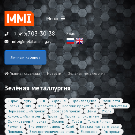
Меню
703-30-38
Язык:
+7 (499)
info@metalsmining.ru
Личный кабинет
Главная страница
Новости
Зелёная металлургия
Зелёная металлургия
Сырье
Чугун
СНГ
Украина
Производство
Мощности
Россия
ЖРС
Казахстан
Плоский прокат
Лист
Спецстали
Нержавеющий прокат
Сортовой прокат
Цены
Уголь
Коксующийся уголь
Прокат
Прокат с покрытием
Оцинкованный прокат
Экспорт
Трубы
Толстый лист
Ремонты
Внутренний рынок
Сляб
Квадратная заготовка
Пошлины
Электротехническая сталь
Евросоюз
Г/к прокат