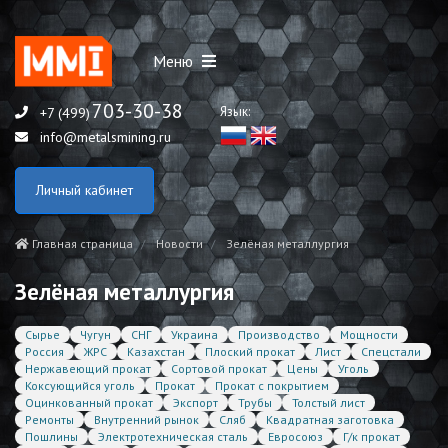
Меню
703-30-38
Язык:
+7 (499)
info@metalsmining.ru
Личный кабинет
Главная страница
Новости
Зелёная металлургия
Зелёная металлургия
Сырье
Чугун
СНГ
Украина
Производство
Мощности
Россия
ЖРС
Казахстан
Плоский прокат
Лист
Спецстали
Нержавеющий прокат
Сортовой прокат
Цены
Уголь
Коксующийся уголь
Прокат
Прокат с покрытием
Оцинкованный прокат
Экспорт
Трубы
Толстый лист
Ремонты
Внутренний рынок
Сляб
Квадратная заготовка
Пошлины
Электротехническая сталь
Евросоюз
Г/к прокат