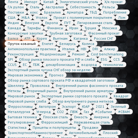
Лента
Импорт
Китай
Энергетический уголь
Х/к прокат
Г/к рулон
Сталь
Австралия
Себестоимость
Рельсы
Поставки
кокс
Бразилия
Арматура
ТБД
Потребление
США
M&A
Уголок
Прокат с полимерным покрытием
Лом
Индия
Венгрия
Европа
ПУТ
Легированная сталь
Канада
Тарифы
Финансы
Иран
Турция
Мексика
Конкурсные закупки
Трубная заготовка
Фасонный прокат
Балка
АТР
Корея
Вьетнам
Катанка
Россия СНГ
Пруток кованый
Египет
Беларусь
Колеса
Антимонопольная практика
Италия
HBI
DRI
Алжир
Реконструкция
Модернизация
Ремонт
Cost benchmarking
SPI
Обзор рынка плоского проката РФ и сляба
ESG
CCS
CCUS
ЕС
ГБЖ
декарбонизация
водород
технологии
Экспортный рынок чугуна СНГ:обзор за неделю
Мировая экономика
Прогноз
Обзор рынка сортового проката РФ и квадратной заготовки
Швеллер
Проволока
Внутренний рынок фасонного проката
Метизы
Вторичный рынок
Внутренний рынок арматуры
Мировой рынок
Экспортные рынки сортового проката
Квадрат
Мировой рынок сляба
Обзор внутреннего рынка метизов
Ферросплавы
Автопром
Эскпорт
ЮАР
2021
Зеленый
Металлургия
Углерод
CO2
ПВЖ
Газ
#Событие
#CBAM
Бытовая техника
Плоская сталь
Емкость
Америка
Регулирование
Ферросилиций
Нержавеющая сталь
Статистика
Прицепы и полуприцепы
Продажи
ТранспортноеМашиностроение
Автомобильный
Плоский
Вагоностроение
Вагоны
Налог
Автомобилестроение