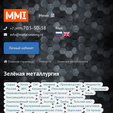
Меню
703-30-38
Язык:
+7 (499)
info@metalsmining.ru
Личный кабинет
Главная страница
Новости
Зелёная металлургия
Зелёная металлургия
Сырье
Чугун
СНГ
Украина
Производство
Мощности
Россия
ЖРС
Казахстан
Плоский прокат
Лист
Спецстали
Нержавеющий прокат
Сортовой прокат
Цены
Уголь
Коксующийся уголь
Прокат
Прокат с покрытием
Оцинкованный прокат
Экспорт
Трубы
Толстый лист
Ремонты
Внутренний рынок
Сляб
Квадратная заготовка
Пошлины
Электротехническая сталь
Евросоюз
Г/к прокат