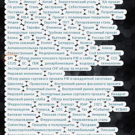
Лента
Импорт
Китай
Энергетический уголь
Х/к прокат
Г/к рулон
Сталь
Австралия
Себестоимость
Рельсы
Поставки
кокс
Бразилия
Арматура
ТБД
Потребление
США
M&A
Уголок
Прокат с полимерным покрытием
Лом
Индия
Венгрия
Европа
ПУТ
Легированная сталь
Канада
Тарифы
Финансы
Иран
Турция
Мексика
Конкурсные закупки
Трубная заготовка
Фасонный прокат
Балка
АТР
Корея
Вьетнам
Катанка
Россия СНГ
Пруток кованый
Египет
Беларусь
Колеса
Антимонопольная практика
Италия
HBI
DRI
Алжир
Реконструкция
Модернизация
Ремонт
Cost benchmarking
SPI
Обзор рынка плоского проката РФ и сляба
ESG
CCS
CCUS
ЕС
ГБЖ
декарбонизация
водород
технологии
Экспортный рынок чугуна СНГ:обзор за неделю
Мировая экономика
Прогноз
Обзор рынка сортового проката РФ и квадратной заготовки
Швеллер
Проволока
Внутренний рынок фасонного проката
Метизы
Вторичный рынок
Внутренний рынок арматуры
Мировой рынок
Экспортные рынки сортового проката
Квадрат
Мировой рынок сляба
Обзор внутреннего рынка метизов
Ферросплавы
Автопром
Эскпорт
ЮАР
2021
Зеленый
Металлургия
Углерод
CO2
ПВЖ
Газ
#Событие
#CBAM
Бытовая техника
Плоская сталь
Емкость
Америка
Регулирование
Ферросилиций
Нержавеющая сталь
Статистика
Прицепы и полуприцепы
Продажи
ТранспортноеМашиностроение
Автомобильный
Плоский
Вагоностроение
Вагоны
Налог
Автомобилестроение