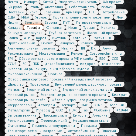
Лента
Импорт
Китай
Энергетический уголь
Х/к прокат
Г/к рулон
Сталь
Австралия
Себестоимость
Рельсы
Поставки
кокс
Бразилия
Арматура
ТБД
Потребление
США
M&A
Уголок
Прокат с полимерным покрытием
Лом
Индия
Венгрия
Европа
ПУТ
Легированная сталь
Канада
Тарифы
Финансы
Иран
Турция
Мексика
Конкурсные закупки
Трубная заготовка
Фасонный прокат
Балка
АТР
Корея
Вьетнам
Катанка
Россия СНГ
Пруток кованый
Египет
Беларусь
Колеса
Антимонопольная практика
Италия
HBI
DRI
Алжир
Реконструкция
Модернизация
Ремонт
Cost benchmarking
SPI
Обзор рынка плоского проката РФ и сляба
ESG
CCS
CCUS
ЕС
ГБЖ
декарбонизация
водород
технологии
Экспортный рынок чугуна СНГ:обзор за неделю
Мировая экономика
Прогноз
Обзор рынка сортового проката РФ и квадратной заготовки
Швеллер
Проволока
Внутренний рынок фасонного проката
Метизы
Вторичный рынок
Внутренний рынок арматуры
Мировой рынок
Экспортные рынки сортового проката
Квадрат
Мировой рынок сляба
Обзор внутреннего рынка метизов
Ферросплавы
Автопром
Эскпорт
ЮАР
2021
Зеленый
Металлургия
Углерод
CO2
ПВЖ
Газ
#Событие
#CBAM
Бытовая техника
Плоская сталь
Емкость
Америка
Регулирование
Ферросилиций
Нержавеющая сталь
Статистика
Прицепы и полуприцепы
Продажи
ТранспортноеМашиностроение
Автомобильный
Плоский
Вагоностроение
Вагоны
Налог
Автомобилестроение