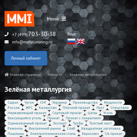
Меню
703-30-38
Язык:
+7 (499)
info@metalsmining.ru
Личный кабинет
Главная страница
Новости
Зелёная металлургия
Зелёная металлургия
Сырье
Чугун
СНГ
Украина
Производство
Мощности
Россия
ЖРС
Казахстан
Плоский прокат
Лист
Спецстали
Нержавеющий прокат
Сортовой прокат
Цены
Уголь
Коксующийся уголь
Прокат
Прокат с покрытием
Оцинкованный прокат
Экспорт
Трубы
Толстый лист
Ремонты
Внутренний рынок
Сляб
Квадратная заготовка
Пошлины
Электротехническая сталь
Евросоюз
Г/к прокат