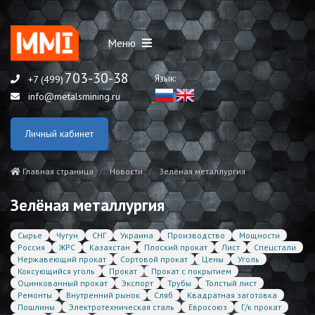
Меню
703-30-38
Язык:
+7 (499)
info@metalsmining.ru
Личный кабинет
Главная страница
Новости
Зелёная металлургия
Зелёная металлургия
Сырье
Чугун
СНГ
Украина
Производство
Мощности
Россия
ЖРС
Казахстан
Плоский прокат
Лист
Спецстали
Нержавеющий прокат
Сортовой прокат
Цены
Уголь
Коксующийся уголь
Прокат
Прокат с покрытием
Оцинкованный прокат
Экспорт
Трубы
Толстый лист
Ремонты
Внутренний рынок
Сляб
Квадратная заготовка
Пошлины
Электротехническая сталь
Евросоюз
Г/к прокат