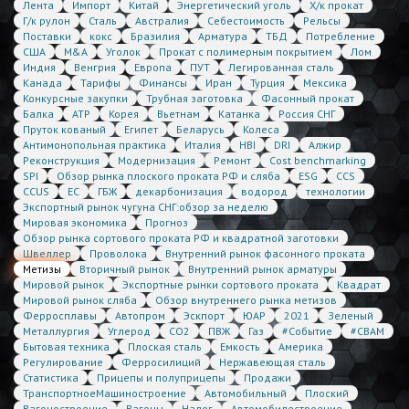
Лента
Импорт
Китай
Энергетический уголь
Х/к прокат
Г/к рулон
Сталь
Австралия
Себестоимость
Рельсы
Поставки
кокс
Бразилия
Арматура
ТБД
Потребление
США
M&A
Уголок
Прокат с полимерным покрытием
Лом
Индия
Венгрия
Европа
ПУТ
Легированная сталь
Канада
Тарифы
Финансы
Иран
Турция
Мексика
Конкурсные закупки
Трубная заготовка
Фасонный прокат
Балка
АТР
Корея
Вьетнам
Катанка
Россия СНГ
Пруток кованый
Египет
Беларусь
Колеса
Антимонопольная практика
Италия
HBI
DRI
Алжир
Реконструкция
Модернизация
Ремонт
Cost benchmarking
SPI
Обзор рынка плоского проката РФ и сляба
ESG
CCS
CCUS
ЕС
ГБЖ
декарбонизация
водород
технологии
Экспортный рынок чугуна СНГ:обзор за неделю
Мировая экономика
Прогноз
Обзор рынка сортового проката РФ и квадратной заготовки
Швеллер
Проволока
Внутренний рынок фасонного проката
Метизы
Вторичный рынок
Внутренний рынок арматуры
Мировой рынок
Экспортные рынки сортового проката
Квадрат
Мировой рынок сляба
Обзор внутреннего рынка метизов
Ферросплавы
Автопром
Эскпорт
ЮАР
2021
Зеленый
Металлургия
Углерод
CO2
ПВЖ
Газ
#Событие
#CBAM
Бытовая техника
Плоская сталь
Емкость
Америка
Регулирование
Ферросилиций
Нержавеющая сталь
Статистика
Прицепы и полуприцепы
Продажи
ТранспортноеМашиностроение
Автомобильный
Плоский
Вагоностроение
Вагоны
Налог
Автомобилестроение