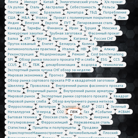
Лента
Импорт
Китай
Энергетический уголь
Х/к прокат
Г/к рулон
Сталь
Австралия
Себестоимость
Рельсы
Поставки
кокс
Бразилия
Арматура
ТБД
Потребление
США
M&A
Уголок
Прокат с полимерным покрытием
Лом
Индия
Венгрия
Европа
ПУТ
Легированная сталь
Канада
Тарифы
Финансы
Иран
Турция
Мексика
Конкурсные закупки
Трубная заготовка
Фасонный прокат
Балка
АТР
Корея
Вьетнам
Катанка
Россия СНГ
Пруток кованый
Египет
Беларусь
Колеса
Антимонопольная практика
Италия
HBI
DRI
Алжир
Реконструкция
Модернизация
Ремонт
Cost benchmarking
SPI
Обзор рынка плоского проката РФ и сляба
ESG
CCS
CCUS
ЕС
ГБЖ
декарбонизация
водород
технологии
Экспортный рынок чугуна СНГ:обзор за неделю
Мировая экономика
Прогноз
Обзор рынка сортового проката РФ и квадратной заготовки
Швеллер
Проволока
Внутренний рынок фасонного проката
Метизы
Вторичный рынок
Внутренний рынок арматуры
Мировой рынок
Экспортные рынки сортового проката
Квадрат
Мировой рынок сляба
Обзор внутреннего рынка метизов
Ферросплавы
Автопром
Эскпорт
ЮАР
2021
Зеленый
Металлургия
Углерод
CO2
ПВЖ
Газ
#Событие
#CBAM
Бытовая техника
Плоская сталь
Емкость
Америка
Регулирование
Ферросилиций
Нержавеющая сталь
Статистика
Прицепы и полуприцепы
Продажи
ТранспортноеМашиностроение
Автомобильный
Плоский
Вагоностроение
Вагоны
Налог
Автомобилестроение