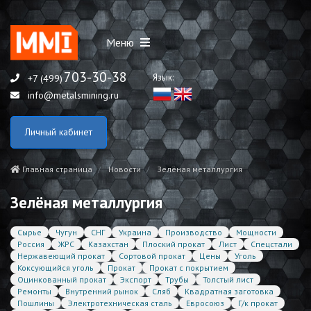
Меню
703-30-38
Язык:
+7 (499)
info@metalsmining.ru
Личный кабинет
Главная страница
Новости
Зелёная металлургия
Зелёная металлургия
Сырье
Чугун
СНГ
Украина
Производство
Мощности
Россия
ЖРС
Казахстан
Плоский прокат
Лист
Спецстали
Нержавеющий прокат
Сортовой прокат
Цены
Уголь
Коксующийся уголь
Прокат
Прокат с покрытием
Оцинкованный прокат
Экспорт
Трубы
Толстый лист
Ремонты
Внутренний рынок
Сляб
Квадратная заготовка
Пошлины
Электротехническая сталь
Евросоюз
Г/к прокат