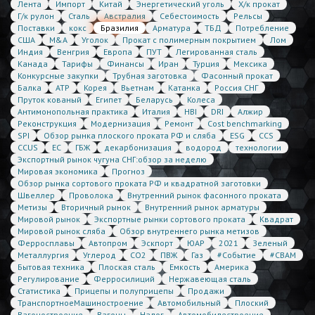
Лента
Импорт
Китай
Энергетический уголь
Х/к прокат
Г/к рулон
Сталь
Австралия
Себестоимость
Рельсы
Поставки
кокс
Бразилия
Арматура
ТБД
Потребление
США
M&A
Уголок
Прокат с полимерным покрытием
Лом
Индия
Венгрия
Европа
ПУТ
Легированная сталь
Канада
Тарифы
Финансы
Иран
Турция
Мексика
Конкурсные закупки
Трубная заготовка
Фасонный прокат
Балка
АТР
Корея
Вьетнам
Катанка
Россия СНГ
Пруток кованый
Египет
Беларусь
Колеса
Антимонопольная практика
Италия
HBI
DRI
Алжир
Реконструкция
Модернизация
Ремонт
Cost benchmarking
SPI
Обзор рынка плоского проката РФ и сляба
ESG
CCS
CCUS
ЕС
ГБЖ
декарбонизация
водород
технологии
Экспортный рынок чугуна СНГ:обзор за неделю
Мировая экономика
Прогноз
Обзор рынка сортового проката РФ и квадратной заготовки
Швеллер
Проволока
Внутренний рынок фасонного проката
Метизы
Вторичный рынок
Внутренний рынок арматуры
Мировой рынок
Экспортные рынки сортового проката
Квадрат
Мировой рынок сляба
Обзор внутреннего рынка метизов
Ферросплавы
Автопром
Эскпорт
ЮАР
2021
Зеленый
Металлургия
Углерод
CO2
ПВЖ
Газ
#Событие
#CBAM
Бытовая техника
Плоская сталь
Емкость
Америка
Регулирование
Ферросилиций
Нержавеющая сталь
Статистика
Прицепы и полуприцепы
Продажи
ТранспортноеМашиностроение
Автомобильный
Плоский
Вагоностроение
Вагоны
Налог
Автомобилестроение