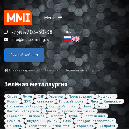
Меню
703-30-38
Язык:
+7 (499)
info@metalsmining.ru
Личный кабинет
Главная страница
Новости
Зелёная металлургия
Зелёная металлургия
Сырье
Чугун
СНГ
Украина
Производство
Мощности
Россия
ЖРС
Казахстан
Плоский прокат
Лист
Спецстали
Нержавеющий прокат
Сортовой прокат
Цены
Уголь
Коксующийся уголь
Прокат
Прокат с покрытием
Оцинкованный прокат
Экспорт
Трубы
Толстый лист
Ремонты
Внутренний рынок
Сляб
Квадратная заготовка
Пошлины
Электротехническая сталь
Евросоюз
Г/к прокат