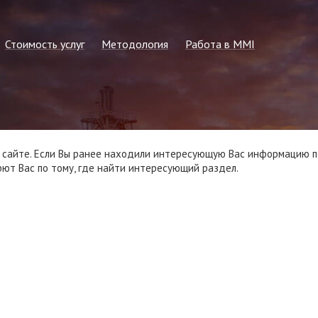
Стоимость услуг
Методология
Работа в MMI
ллургия
Прайс-лист на 2026 г.
Общие принципы
Информация для студентов
сти
Запрос на расчёт консалтинга или
Методика формирования
Подать резюме
спецотчёта по рынку
регулярных показателей
Вакансии в MMI
Стоимость статсервисов
сайте. Если Вы ранее находили интересующую Вас информацию по 
ют Вас по тому, где найти интересующий раздел.
Стоимость регулярной подписки