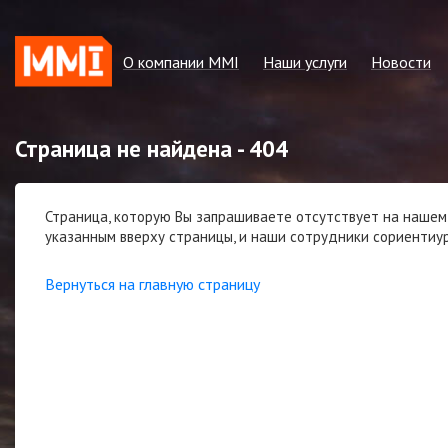
О компании MMI
Наши услуги
Новости
Наша миссия
Регулярные отчёты
Зелёная мета
Страница не найдена - 404
Наши преимущества
Консалтинговые услуги
Другие ново
Наша команда
Котировки MMI
Страница, которую Вы запрашиваете отсутствует на нашем 
Политики и положения
Статсервисы
указанным вверху страницы, и наши сотрудники сориентиур
Наши партнёры и клиенты
Cost benchmarking
Вернуться на главную страницу
Контактная информация
MMI. Новости рынка
Аналитика