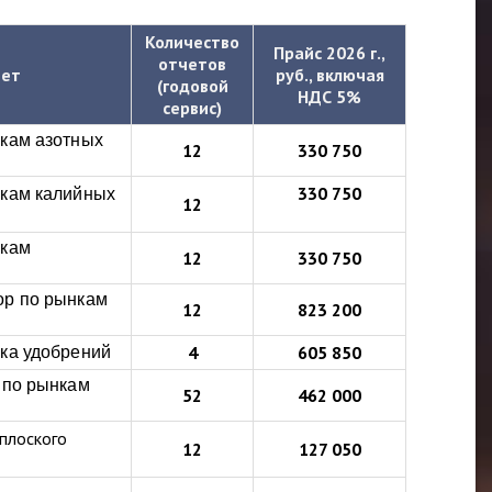
Количество
Прайс 2026 г.,
отчетов
чет
руб., включая
(годовой
НДС 5%
сервис)
кам азотных
12
330 750
330 750
кам калийных
12
нкам
12
330 750
ор по рынкам
12
823 200
4
605 850
ка удобрений
 по рынкам
52
462 000
 плоского
12
127 050