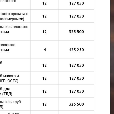
 плоского
12
127 050
ского проката с
12
127 050
 полимерными)
рынков плоского
ерными
12
325 500
плоского
ерными
4
425 250
уб
12
127 050
б малого и
12
127 050
НГП, OCTG)
б для
12
127 050
в (ТБД)
рынков труб
12
325 500
Д)