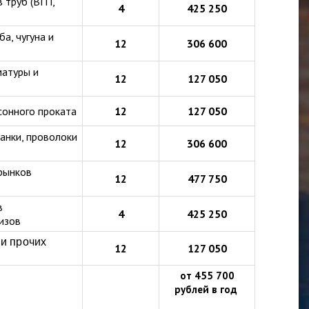
 труб (ВГП,
4
425 250
а, чугуна и
12
306 600
матуры и
12
127 050
сонного проката
12
127 050
анки, проволоки
12
306 600
рынков
12
477 750
в
4
425 250
изов
и прочих
12
127 050
от 455 700
рублей в год