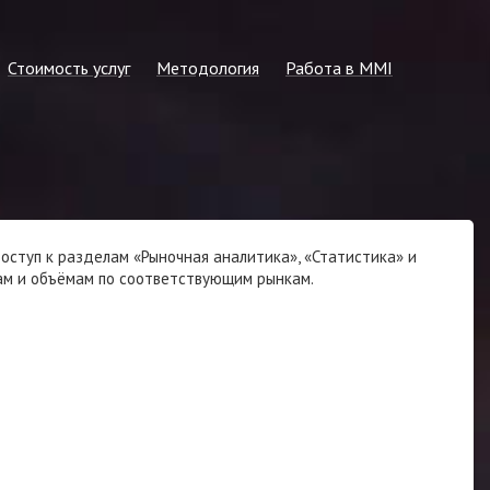
Стоимость услуг
Методология
Работа в MMI
ллургия
Прайс-лист на 2026 г.
Общие принципы
Информация для студентов
сти
Запрос на расчёт консалтинга или
Методика формирования
Подать резюме
спецотчёта по рынку
регулярных показателей
Вакансии в MMI
Стоимость статсервисов
оступ к разделам «Рыночная аналитика», «Статистика» и
Стоимость регулярной подписки
нам и объёмам по соответствующим рынкам.