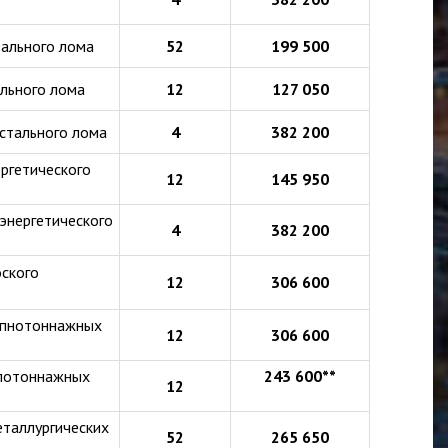
ального лома
52
199 500
льного лома
12
127 050
 стального лома
4
382 200
ргетического
12
145 950
энергетического
4
382 200
ского
12
306 600
упнотоннажных
12
306 600
алотоннажных
243 600**
12
таллургических
52
265 650