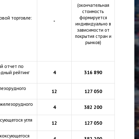
(окончательная
стоимость
овой торговле:
формируется
-
индивидуально в
зависимости от
покрытия стран и
рынков)
й отчет по
одный рейтинг
4
316 890
лезорудного
12
127 050
 железорудного
4
382 200
сующегося угля
12
127 050
 коксующегося
4
382 200