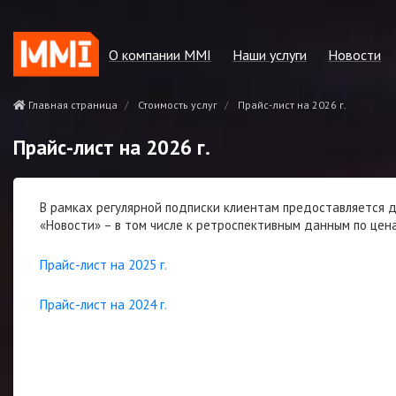
О компании MMI
Наши услуги
Новости
Наша миссия
Регулярные отчёты
Зелёная мета
Главная страница
Стоимость услуг
Прайс-лист на 2026 г.
Наши преимущества
Консалтинговые услуги
Другие ново
Прайс-лист на 2026 г.
Наша команда
Котировки MMI
Политики и положения
Статсервисы
В рамках регулярной подписки клиентам предоставляется д
Наши партнёры и клиенты
Cost benchmarking
«Новости» – в том числе к ретроспективным данным по це
Контактная информация
MMI. Новости рынка
Прайс-лист на 2025 г.
Аналитика
Прайс-лист на 2024 г.